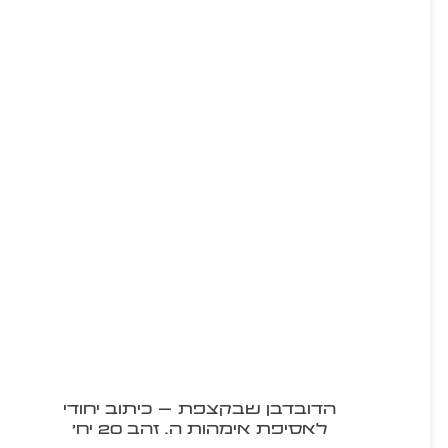
הדובדבן שבקצפת – כיתוב יחודי
לאסיפת אימהות ה. זהב 20 יח'