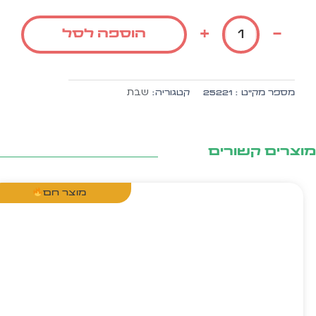
של
הזמנה
+
-
הוספה לסל
לקבלת
שבת
אל
בד
שבת
מספר מק״ט :
25221
קטגוריה:
+
ה.
זהב
10
צרים קשורים
יח'
דגם
פפיון
מוצר חם
בורדו