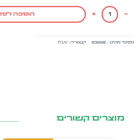
של
חבקים
+
-
הוספה לסל
למפיונים
לכבוד
שבת
עם
שבת
מספר מק״ט :
23228
קטגוריה:
הטבעת
זהב
והבלטה
מיוחדת
10
יח'
בחבילה
מוצרים קשורים