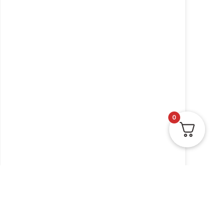
0
עניבה חגיגית לאבא/ אמא
של שבת בשילוב ה. זהב 10
יח'