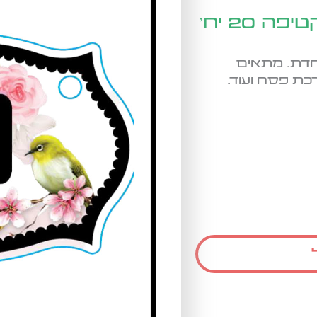
20 יח'
חדת. מתאים
רכת פסח ועוד.