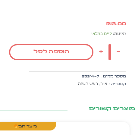
₪
3.00
כמות
זמינות:
קיים במלאי
של
יהלום
+
-
הוספה לסל
אדום
'ויתרתי
ויהלום
קיבלתי'
מספר מק״ט :
25314-7
ה.
אייר
ראש השנה
קטגוריה :
,
זהב
10
יח'
צרים קשורים
מוצר חם