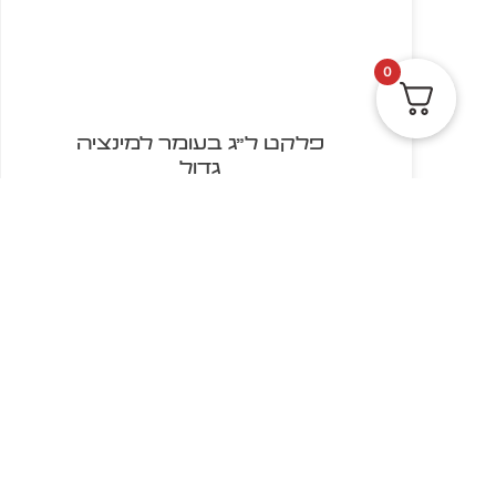
0
פלקט ל"ג בעומר למינציה
גדול
₪
9.00
הוספה לסל