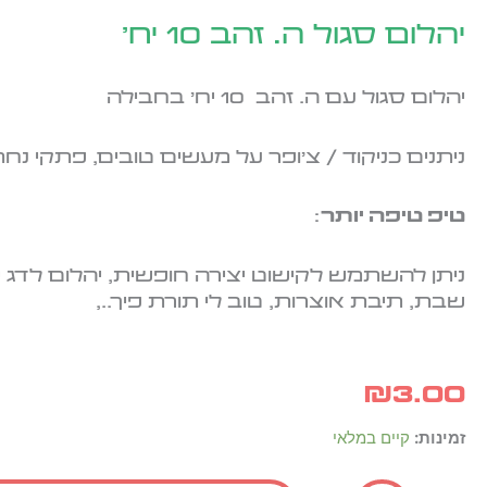
יהלום סגול ה. זהב 10 יח'
יהלום סגול עם ה. זהב 10 יח' בחבילה
ניתנים כניקוד / צ'ופר על מעשים טובים, פתקי נחת 
טיפ טיפה יותר
:
ניתן להשתמש לקישוט יצירה חופשית, יהלום לדג ש
שבת, תיבת אוצרות, טוב לי תורת פיך..,
₪
3.00
כמות
זמינות:
קיים במלאי
של