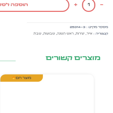
יהלום
+
-
הוספה לסל
סגול
ה.
זהב
10
מספר מק״ט :
25314-3
יח'
אייר
יצירות
ראש השנה
שבועות
שבת
קטגוריה :
,
,
,
,
מוצרים קשורים
מוצר חם