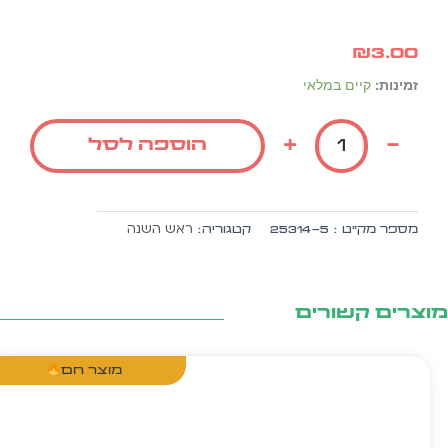
₪
3.00
כמות
זמינות:
קיים במלאי
של
יהלום
+
-
הוספה לסל
תכלת
התפללתי
בכוונה...ה.
זהב
ראש השנה
מספר מק״ט :
25314-5
קטגוריה:
10
יח'
צרים קשורים
מוצר חם