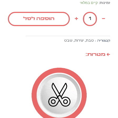
כמות
זמינות:
קיים במלאי
של
יצירה
+
-
הוספה לסל
שמות
ארץ
ישראל
10
טבת
יצירות
שבט
קטגוריה :
,
,
יח'
בחבילה
← מטרות: