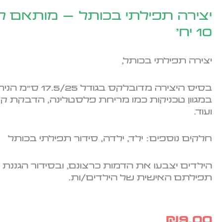
יצירה תפילתי בכותל – מותאם לב
10 יח'
יצירה תפילתי בכותל,
בסיס היצירה מדובלקס בג
במגוון טכניקות כמו מריחת פלסטלינה, הדבקת קר
ועוד.
חלקים נוספים: ילד, ילדה, סידור תפילתי בכותל
הילדים יצבעו את הדמות כרצונם, ובסידור הגננת
תפילתם האישית של הילדים/ות.
₪
9.00