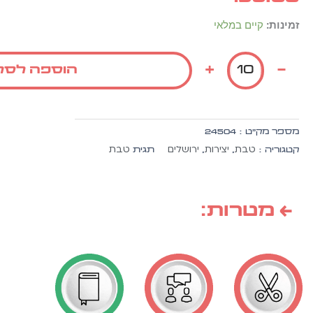
כמות
זמינות:
קיים במלאי
של
יצירה
+
-
הוספה לסל
תפילתי
בכותל
-
מותאם
מספר מק״ט :
24504
לבנים
טבת
יצירות
ירושלים
טבת
קטגוריה :
,
,
תגית
ולבנות
10
יח'
← מטרות: