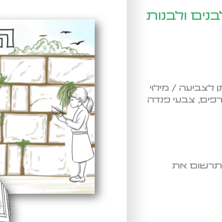
נים ולבנות
ודל 17.5/25 ס"מ הניתן לצביעה / מילוי
פים, צבעי פנדה
 תרשום את