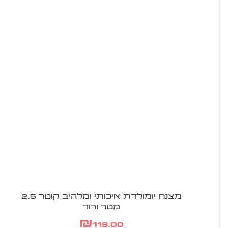
מצנח יומולדת איכותי ומלהיב קוטר 2.5
מטר ורוד
₪
119.00