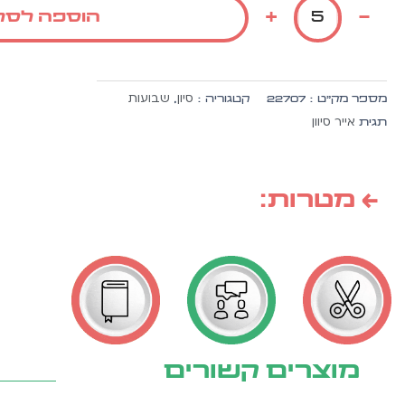
מגילת
+
-
הוספה לסל
רות
מהודקת
סיון
שבועות
מספר מק״ט :
22707
קטגוריה :
,
אייר סיוון
תגית
← מטרות:
מוצרים קשורים