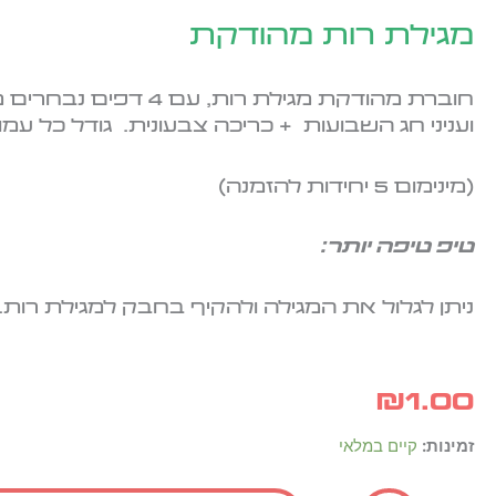
מגילת רות מהודקת
חוברת מהודקת מגילת רות, עם 4
ועניני חג השבועות + כריכה צבעונית. גודל כל עמוד 
(מינימום 5 יחידות להזמנה)
טיפ טיפה יותר:
ניתן לגלול את המגילה ולהקיף בחבק למגילת רות.
₪
1.00
כמות
זמינות:
קיים במלאי
של