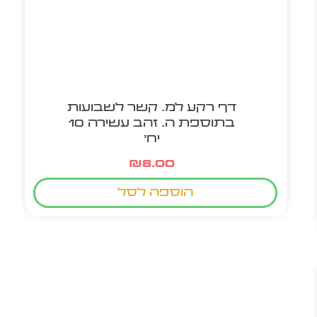
דף רקע למ. קשר לשבועות
בתוספת ה. זהב עשירה 10
יח'
₪
8.00
הוספה לסל
מוצר חם