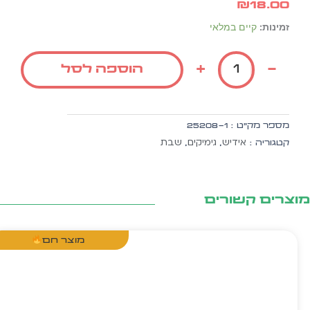
₪
18.00
כמות
זמינות:
קיים במלאי
של
מטפחת
+
-
הוספה לסל
בד
לבנה
+
סרט
מספר מק״ט :
25208-1
זהב
אידיש
גימיקים
שבת
קטגוריה :
,
,
לאמא
של
שבת
צרים קשורים
מוצר חם