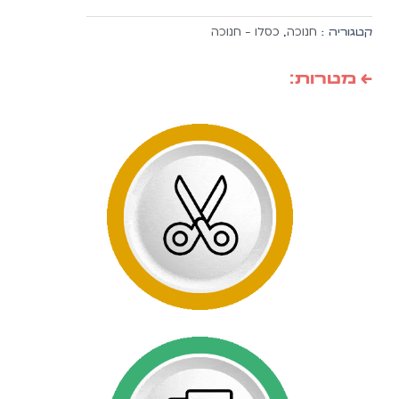
סביבון
זהב
חנוכה
כסלו - חנוכה
קטגוריה :
,
מרובע
10
← מטרות:
יח'
בחבילה