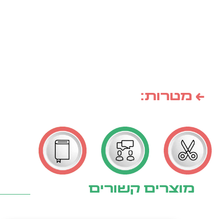
יח'
בחבילה
← מטרות:
מוצרים קשורים