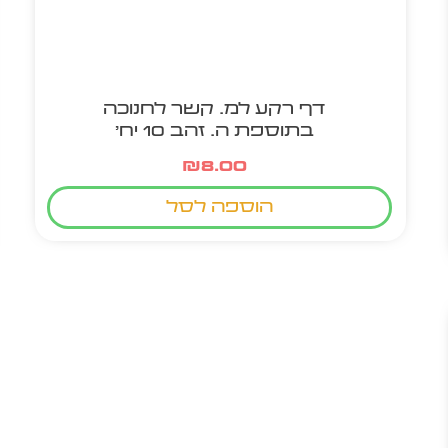
דף רקע למ. קשר לחנוכה
בתוספת ה. זהב 10 יח'
₪
8.00
הוספה לסל
מוצר חם