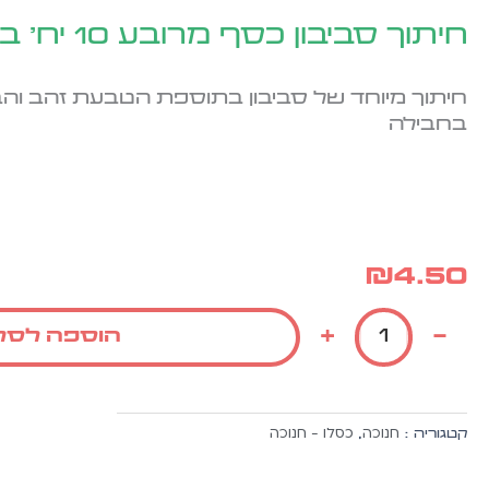
חיתוך סביבון כסף מרובע 10 יח' בחבילה
בחבילה
₪
4.50
כמות
+
-
הוספה לסל
של
חיתוך
סביבון
כסף
חנוכה
כסלו - חנוכה
קטגוריה :
,
מרובע
10