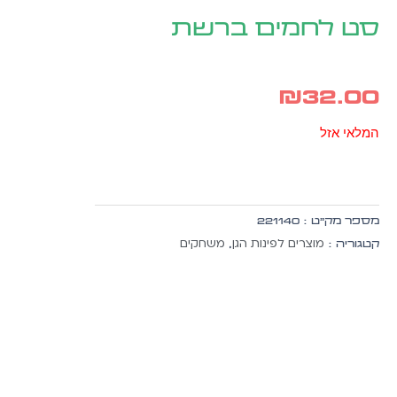
סט לחמים ברשת
₪
32.00
המלאי אזל
מספר מק״ט :
221140
מוצרים לפינות הגן
משחקים
קטגוריה :
,