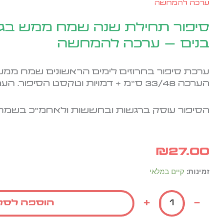
ערכה להמחשה
סיפור תחילת שנה שמח ממש בג
בנים – ערכה להמחשה
ערכת סיפור בחרוזים לימים הראשונים שמח ממש 
הערכה 33/48 ס"מ + דמויות וטקסט הסיפור. הערכה בציפוי למינציה.
הסיפור עוסק ברגשות ובחששות ולאחמ"כ בשמחה 
₪
27.00
כמות
זמינות:
קיים במלאי
של
סיפור
+
-
הוספה לסל
תחילת
שנה