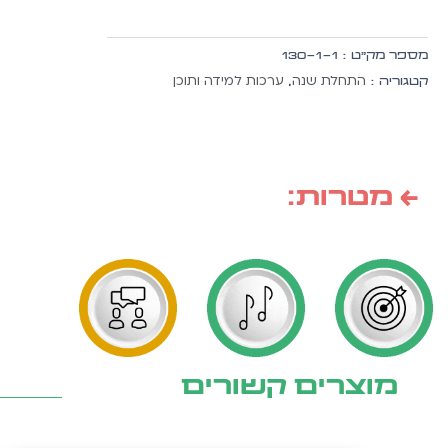
שמח
ממש
מספר מק״ט :
130-1-1
בגן
התחלת שנה
ערכות למידה ותוכן
קטגוריה :
,
החדש
-
בנים
-
ערכה
← מטרות:
להמחשה
מוצרים קשורים