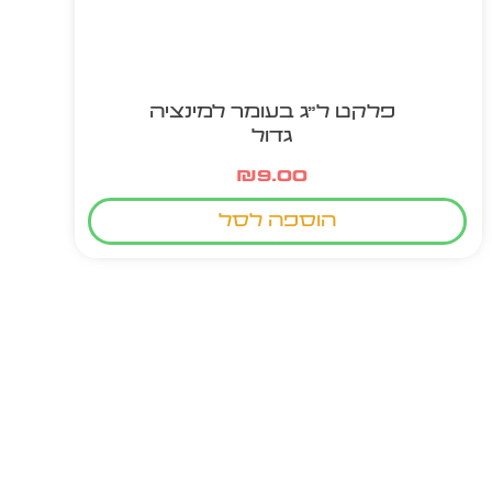
פלקט ל"ג בעומר למינציה
גדול
₪
9.00
הוספה לסל