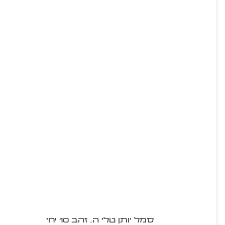
סמל 'ותן טל' ה. זהב 10 יח'