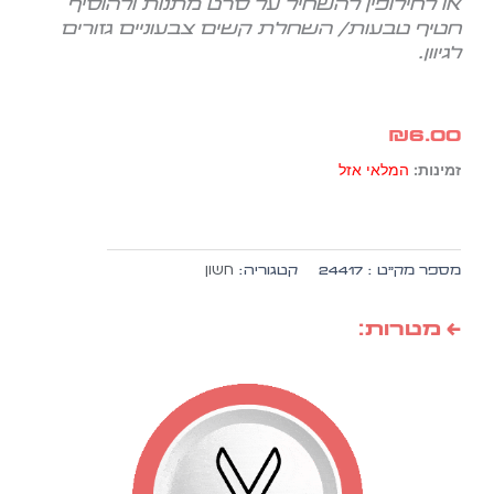
או לחילופין להשחיל על סרט מתנות ולהוסיף
חטיף טבעות/ השחלת קשים צבעוניים גזורים
לגיוון.
₪
6.00
זמינות:
המלאי אזל
חשון
מספר מק״ט :
24417
קטגוריה:
← מטרות: