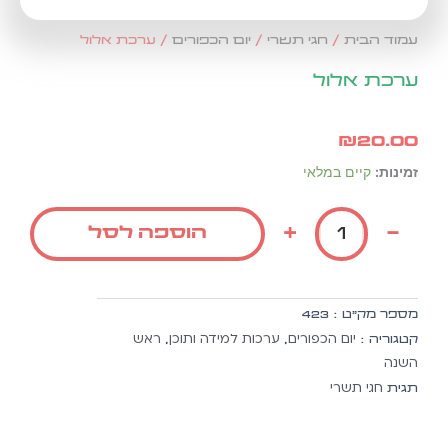
עמוד הבית
/
חגי תשרי
/
יום הכפורים
/ ערכת אלול
ערכת אלול
₪
20.00
כמות
זמינות:
קיים במלאי
של
ערכת
+
-
הוספה לסל
אלול
מספר מק״ט :
423
יום הכפורים
ערכות למידה ותוכן
ראש
קטגוריה :
,
,
השנה
חגי תשרי
תגית