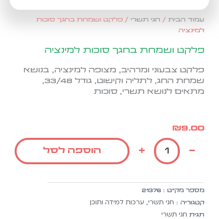
עמוד הבית
/
חגי תשרי
/ פלקט ושמחת בחגך סוכות
למינציה
פלקט ושמחת בחגך סוכות למינציה
פלקט צבעוני ומרהיב, מצופה למינציה, בנושא
שמחת החג, לתליה וקישוט, גודל 33/48,
מתאים לנושא תשרי, סוכות
₪
9.00
כמות
+
-
הוספה לסל
של
פלקט
ושמחת
בחגך
מספר מק״ט :
21376
סוכות
חגי תשרי
ערכות למידה ותוכן
קטגוריה :
,
למינציה
חגי תשרי
תגית