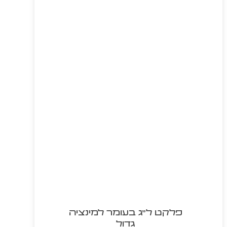
פלקט ל"ג בעומר למינציה
גדול