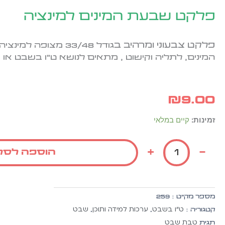
פלקט שבעת המינים למינציה
פלקט צבעוני ומרהיב ב
גודל 33/48
מצופ
ה למינציה
המינים, לתליה וקישוט , מתאים לנושא ט"ו בשבט או 
₪
9.00
כמות
זמינות:
קיים במלאי
של
פלקט
+
-
הוספה לסל
שבעת
המינים
למינציה
מספר מק״ט :
259
ט"ו בשבט
ערכות למידה ותוכן
שבט
קטגוריה :
,
,
טבת שבט
תגית