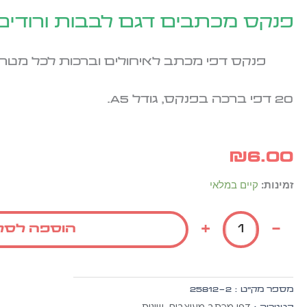
פנקס מכתבים דגם לבבות ורודים
פנקס דפי מכתב לאיחולים וברכות לכל מטרה
20 דפי ברכה בפנקס, גודל A5.
₪
6.00
כמות
זמינות:
קיים במלאי
של
פנקס
+
-
הוספה לסל
מכתבים
דגם
לבבות
ורודים
מספר מק״ט :
25812-2
דפי מכתב מעוצבים
שונות