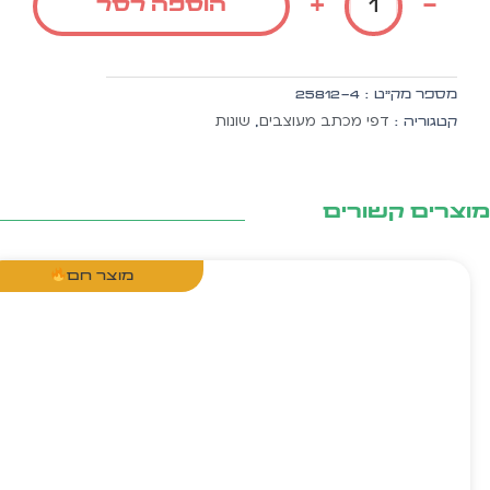
+
-
הוספה לסל
מכתבים
דגם
מסגרת
טורקיז
מספר מק״ט :
25812-4
פרחים
דפי מכתב מעוצבים
שונות
קטגוריה :
,
קרם
צרים קשורים
מוצר חם