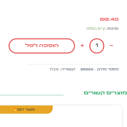
₪
2.40
כמות
זמינות:
קיים במלאי
של
שרשרת
+
-
הוספה לסל
לאמא
של
שבת
שבת
מספר מק״ט :
25223
קטגוריה:
צרים קשורים
מוצר חם