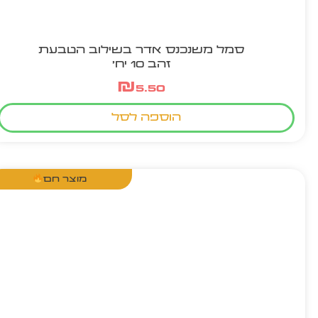
סמל משנכנס אדר בשילוב הטבעת
זהב 10 יח'
₪
5.50
הוספה לסל
מוצר חם