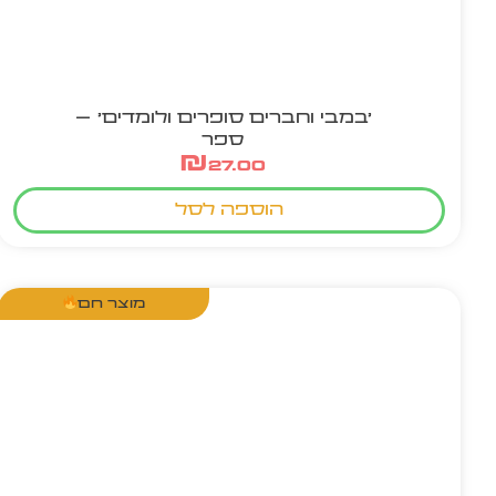
'במבי וחברים סופרים ולומדים' –
ספר
₪
27.00
הוספה לסל
מוצר חם