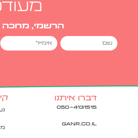
מעוד
הרשמי, מחכה ל
קי
דברו איתנו
050-4131515
נע
ganr.co.il
מש