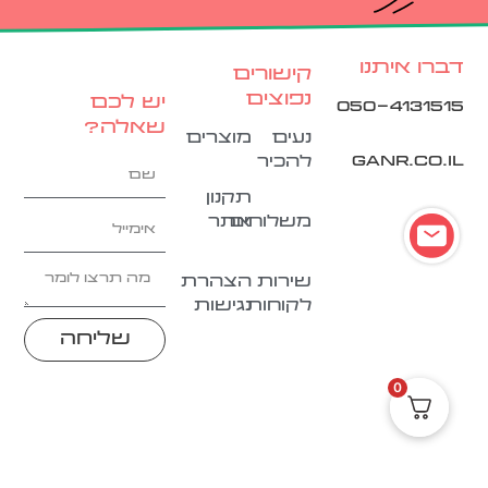
דברו איתנו
קישורים
נפוצים
יש לכם
050-4131515
שאלה?
נעים
מוצרים
ganr.co.il
להכיר
תקנון
משלוחים
אתר
שירות
הצהרת
לקוחות
נגישות
שליחה
0